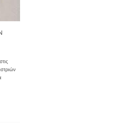
Ν
στις
ιστριών
α