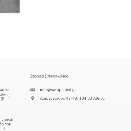
Στοιχεία Επικοινωνίας
info@soroptimist.gr
ια το
κών (
Αριστοτέλους 47-49, 104 33 Αθήνα
(8-
 χρόνια
δο του
ΠΤΗ