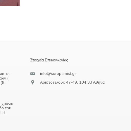
Στοιχεία Επικοινωνίας
info@soroptimist.gr
ια το
κών (
Αριστοτέλους 47-49, 104 33 Αθήνα
(8-
 χρόνια
δο του
ΠΤΗ