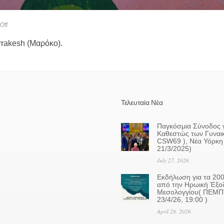
Off
rrakesh (Μαρόκο).
Τελευταία Νέα
Παγκόσμια Σύνοδος γ
Καθεστώς των Γυναι
CSW69 ), Νέα Υόρκη 
21/3/2025)
July 27, 2026
Eκδήλωση για τα 200
από την Ηρωική Έξο
Μεσολογγίου( ΠΕΜ
23/4/26, 19:00 )
April 28, 2026