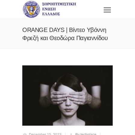
ORANGE DAYS | Βίντεο Υβόννη
Φρεζή και Θεοδώρα Παγιαννίδου
December 15, 2023
By techplace