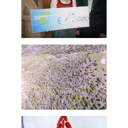
για την εξάλειψη της Βίας κατά των
γυναικών (Orange days-25
Νοεμβρίου-10 Δεκεμβρίου)
Σοροπτιμιστική Ενωση Ελλάδος
2011-2013: Soroptimists go for
Water and Food
Σοροπτιμιστική Ευρωπαϊκή Ομοσπονδία (SI/Ε)
1991-1993: Αναδάσωση
Σοροπτιμιστική Ευρωπαϊκή Ομοσπονδία (SI/Ε)