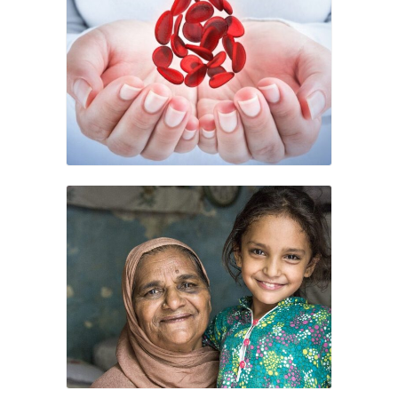
Μεταμόσχευση μυελού των οστών
– Κοινό πρόγραμμα δράσης όλων
των ομίλων της ΣEΕ για το 2026
Σοροπτιμιστική Ενωση Ελλάδος