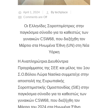
April 1, 2024
By techplace
Comments are Off
Οι Ελληνίδες Σοροπτιμίστριες στην
παγκόσμια σύνοδο για το καθεστώς των
γυναικών CSW68, που διεξήχθη τον
Μάρτιο στα Ηνωμένα Έθνη (UN) στη Νέα
Υόρκη
Η Αναπληρώτρια Διευθύντρια
Προγράμματος της ΣΕΕ και μέλος του 1ου
Σ.Ο.Βόλου Λώρα Νασίκα συμμετείχε στην
αποστολή της Ευρωπαϊκής
Σοροπτιμιστικής Ομοσπονδίας (SIE) στην
παγκόσμια σύνοδο για το καθεστώς των
γυναικών CSW68, που διεξήχθη τον
Μάρτιο του 2024 στα Ηνωμένα Έθνη